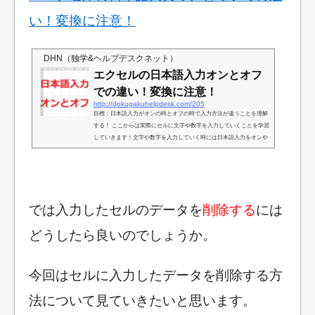
い！変換に注意！
DHN（独学&ヘルプデスクネット）
エクセルの日本語入力オンとオフ
での違い！変換に注意！
http://dokugakuhelpdesk.com/205
目標：日本語入力がオンの時とオフの時で入力方法が違うことを理解
する！ ここからは実際にセルに文字や数字を入力していくことを学習
していきます！文字や数字を入力していく時には日本語入力をオンや
オフにできますが、今回は日本語入力をオンにしている時とオフにし
ている時の操作方法を学習していきます！Excelは起動時は通常日本
語入力はオフになっていますが、必要に応じて変更することができま
す！ ※Windows10とWindows7などでは変更方法が少し違います。変
更する時は下の写真の場所を右クリックして「ひらがな」を選...
では入力したセルのデータを
削除する
には
どうしたら良いのでしょうか。
今回はセルに入力したデータを削除する方
法について見ていきたいと思います。